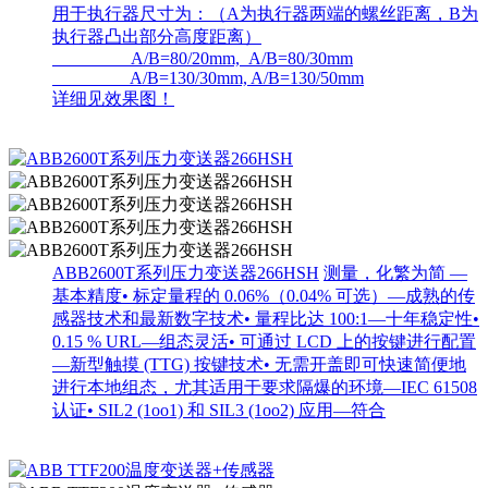
用于执行器尺寸为：（A为执行器两端的螺丝距离，B为
执行器凸出部分高度距离）
A/B=80/20mm, A/B=80/30mm
A/B=130/30mm, A/B=130/50mm
详细见效果图！
ABB2600T系列压力变送器266HSH
测量，化繁为简 —
基本精度• 标定量程的 0.06%（0.04% 可选）—成熟的传
感器技术和最新数字技术• 量程比达 100:1—十年稳定性•
0.15 % URL—组态灵活• 可通过 LCD 上的按键进行配置
—新型触摸 (TTG) 按键技术• 无需开盖即可快速简便地
进行本地组态，尤其适用于要求隔爆的环境—IEC 61508
认证• SIL2 (1oo1) 和 SIL3 (1oo2) 应用—符合