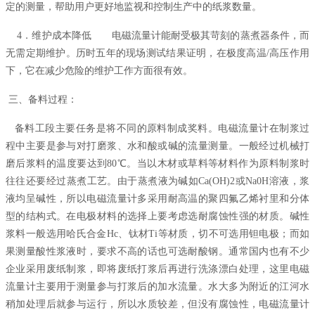
定的测量，帮助用户更好地监视和控制生产中的纸浆数量。
4
．维护成本降低 电磁流量计能耐受极其苛刻的蒸煮器条件，而
无需定期维护。历时五年的现场测试结果证明，在极度高温/高压作用
下，它在减少危险的维护工作方面很有效。
三、备料过程：
备料工段主要任务是将不同的原料制成奖料。电磁流量计在制浆过
程中主要是参与对打磨浆、水和酸或碱的流量测量。一般经过机械打
磨后浆料的温度要达到80℃。当以木材或草料等材料作为原料制浆时
往往还要经过蒸煮工艺。由于蒸煮液为碱如Ca(OH)2或Na0H溶液，浆
液均呈碱性，所以电磁流量计多采用耐高温的聚四氟乙烯衬里和分体
型的结构式。在电极材料的选择上要考虑选耐腐蚀性强的材质。碱性
浆料一般选用哈氏合金Hc、钛材Ti等材质，切不可选用钽电极；而如
果测量酸性浆液时，要求不高的话也可选耐酸钢。通常国内也有不少
企业采用废纸制浆，即将废纸打浆后再进行洗涤漂白处理，这里电磁
流量计主要用于测量参与打浆后的加水流量。水大多为附近的江河水
稍加处理后就参与运行，所以水质较差，但没有腐蚀性，电磁流量计