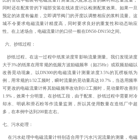
比的管线中都装有电磁流量计测量流入配浆总管的瞬时和总量流量，
同时还在配浆管的下端部安装在线浓度计以检测配浆效果。如果一旦
预定的浓度有偏差，立即调节阀门的开度以调整相应的浆料流量。这
城不令要求电磁流量计精度高，同时要求良好的重复性和动态响应
性。在上述场合，电磁流量计的口径一般在DN50-DN150之间。
六、抄纸过程：
抄纸过程。在这一过程中纸浆浓度常影响流量测量。我们发现浓度
大于3%的纸浆在用常规的低频方波励磁频率（如25Hz）或双频励磁以
改善晃动现象。以DN300的电磁流量计测量浓度3.5%的瓦楞板纸为
例，用常规的1/32工频时，瞬时流量的晃动量高达10.7%，当选用频率
可更改的电磁流量计将其励磁频率改动到1/2工频时，晃动量即改善到
1.9%，效果十分明显。在抄纸工段，由于配浆、抄纸过程中需要对冷
却水、明矾和滑石粉等作流量监测，所以其使用数量在造纸厂中超
多，在本例中达到200套左右。
七、污水处理：
在污水处理中电磁流量计特别适合用于污水污泥流量的测量，电磁