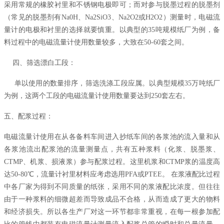
采用常规的橡胶衬里和不锈钢电极即可；而对参与脱墨过程的脱墨剂
（常见的脱墨剂有Na0H、Na2SiO3、Na2O2或H2O2）测量时，电磁流
量计的电极和衬里的选择就要慎重。以典型的35吨规模纸厂为例，备
料过程中的电磁流量计使用数量较多，大致在50-60套之间。
四、筛选漂白工段：
单以使用的数量排序，筛选洗涤工段应属。以典型规模35万吨纸厂
为例，这两个工段的电磁流量计使用数量要达到250套左右。
五、配浆过程：
电磁流量计使用在从各备料车间进入抄纸车间的各浆池的流入量和从
各浆池流出配浆池的流量测量点，共有五种浆料（化浆、脱墨浆、
CTMP、机浆、损液浆）参与配浆过程。这里机浆和CTMP浆的温度高
达50-80℃，流量计衬里材料应考虑选用PFA或PTEE。 在浆液配比过程
中各厂家为得到不同质量的纸张，采用不同的浆液配比浓度。但往往
由于一种浆料的细微超差而导致成品不合格，从而造成了更大的物料
和经济损失。所以各生产厂对这一环节都非常重视，在每一根参加配