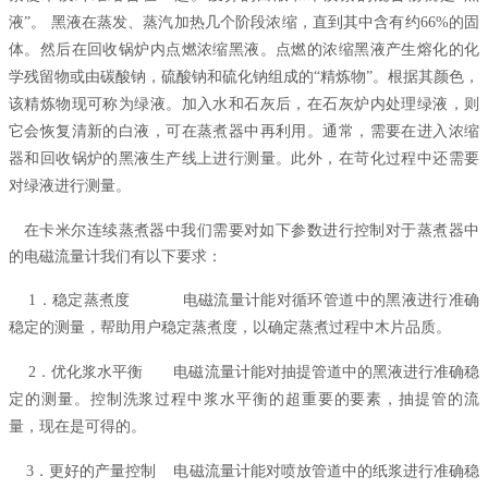
液”。 黑液在蒸发、蒸汽加热几个阶段浓缩，直到其中含有约66%的固
体。然后在回收锅炉内点燃浓缩黑液。点燃的浓缩黑液产生熔化的化
学残留物或由碳酸钠，硫酸钠和硫化钠组成的“精炼物”。根据其颜色，
该精炼物现可称为绿液。加入水和石灰后，在石灰炉内处理绿液，则
它会恢复清新的白液，可在蒸煮器中再利用。通常，需要在进入浓缩
器和回收锅炉的黑液生产线上进行测量。此外，在苛化过程中还需要
对绿液进行测量。
在卡米尔连续蒸煮器中我们需要对如下参数进行控制对于蒸煮器中
的电磁流量计我们有以下要求：
1
．稳定蒸煮度 电磁流量计能对循环管道中的黑液进行准确
稳定的测量，帮助用户稳定蒸煮度，以确定蒸煮过程中木片品质。
2
．优化浆水平衡 电磁流量计能对抽提管道中的黑液进行准确稳
定的测量。控制洗浆过程中浆水平衡的超重要的要素，抽提管的流
量，现在是可得的。
3
．更好的产量控制 电磁流量计能对喷放管道中的纸浆进行准确稳