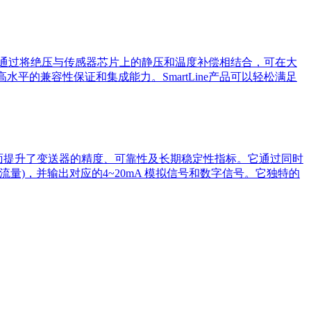
A700通过将绝压与传感器芯片上的静压和温度补偿相结合，可在大
最高水平的兼容性保证和集成能力。SmartLine产品可以轻松满足
本，全面提升了变送器的精度、可靠性及长期稳定性指标。它通过同时
量)，并输出对应的4~20mA 模拟信号和数字信号。它独特的