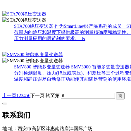
STA700绝压变送器
作为SmartLine®}产品系列的
范围内的静压和温度下提供极高的测量精确度和稳定性。Smart
压力测量应用的最苛刻的要求。 &
SMV800 智能多变量变送器
SMV3000 智能多变量变
分别检测温度、压力(绝压或表压)、和差压等三个过程变
温度和静压误差自动修正功能使其能满足苛刻的使用环境。
上一页
1
2
3
4
5
6
下一页
转至第
联系我们
地 址：西安市高新区沣惠南路唐沣国际广场